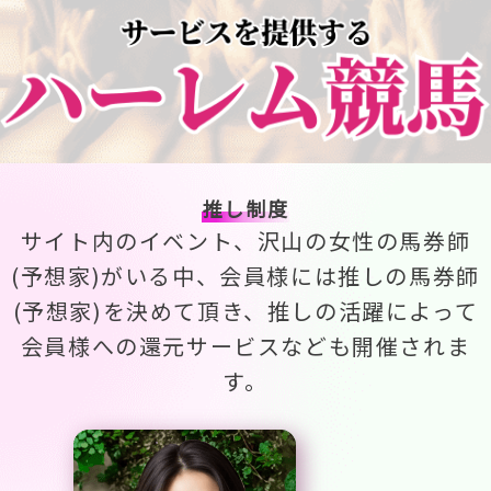
推し制度
サイト内のイベント、沢山の女性の馬券師
(予想家)がいる中、会員様には推しの馬券師
(予想家)を決めて頂き、推しの活躍によって
会員様への還元サービスなども開催されま
す。