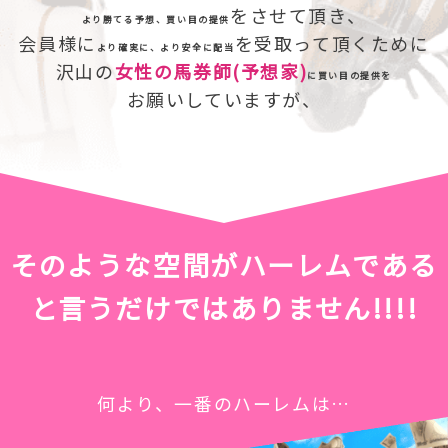
をさせて頂き、
より勝てる予想、買い目の提供
会員様に
を受取って頂くために
より確実に、より安全に配当
沢山の
女性の馬券師(予想家)
に買い目の提供を
お願いしていますが、
そのような空間がハーレムである
と言うだけではありません!!!!
何より、一番のハーレムは…