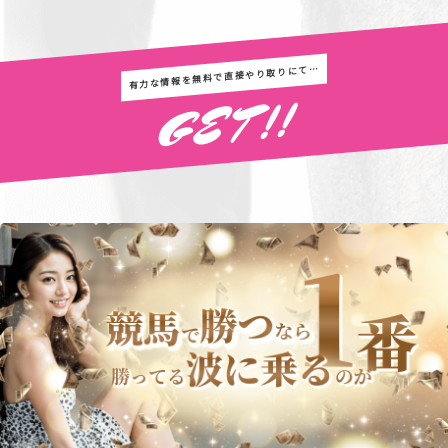
有力な情報を無料で直接やり取りにて…
GET!!